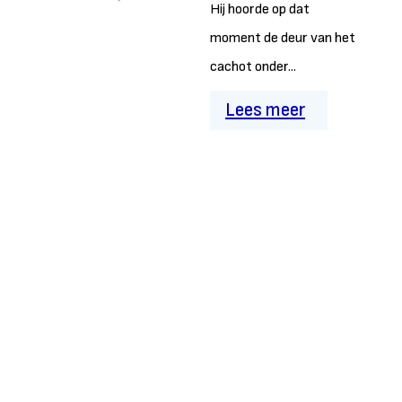
Hij hoorde op dat
moment de deur van het
cachot onder...
Lees meer
Mathijs Bovi
(ca. 1700-1745)
Zo’n honderd
jongemannen en één
vrouw uit de gemeente
Nederweert streden
tussen 1946 en 1951 in