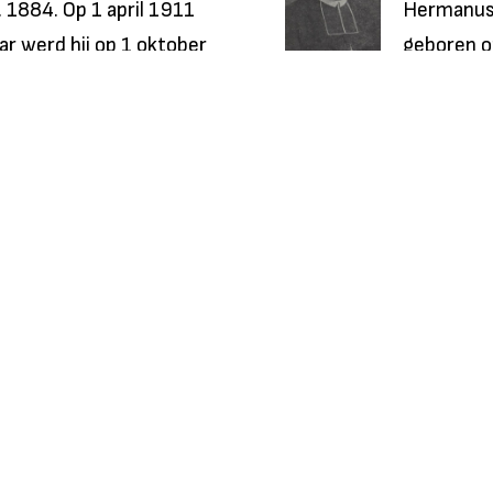
 1884. Op 1 april 1911
Hermanus 
aar werd hij op 1 oktober
geboren o
Kreijelma
van...
Lees m
1
2
3
5
6
7
8
9
4