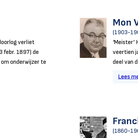
Mon V
(1903-19
oorlog verliet
‘Meister’ 
3 febr. 1897) de
veertien j
d om onderwijzer te
deel van d
Lees m
Franc
(1860-19