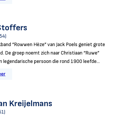
Stoffers
54)
band “Rowwen Hèze” van Jack Poels geniet grote
d. De groep noemt zich naar Christiaan “Ruwe”
n legendarische persoon die rond 1900 leefde...
eer
n Kreijelmans
51)