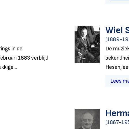
Wiel 
(1889-19
rings in de
De muziek
bruari 1883 verblijd
bekendhei
kkige...
Hesen, ee
Lees m
Herma
(1867-19