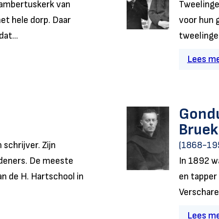
Lambertuskerk van
Tweelingen
et hele dorp. Daar
voor hun 
at...
tweelingen
Lees m
Gondu
Bruek
schrijver. Zijn
(1868-195
ldeners. De meeste
In 1892 wa
n de H. Hartschool in
en tapper
Verscharen
Lees m