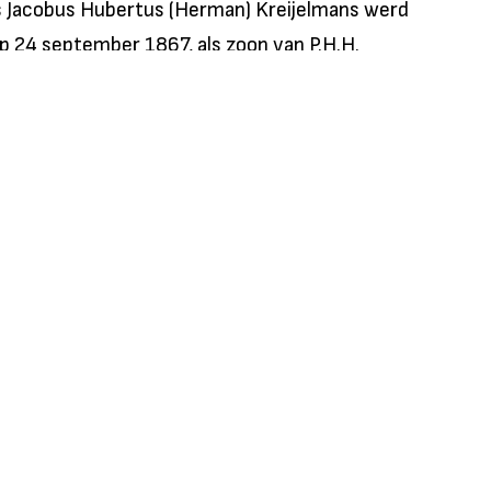
Jacobus Hubertus (Herman) Kreijelmans werd
p 24 september 1867, als zoon van P.H.H.
ns en Antoinetta Beelen. Hij was een oudere broer
eer