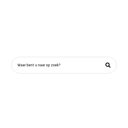
Verhalen van vroeger, voor
iedereen van nu
Wij bevorderen de studie naar en belangstelling voor de
geschiedenis en het cultuurhistorisch erfgoed binnen
de gemeente Nederweert.