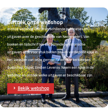
Ontdek onze webshop
In onze webshop vind je verschillende publicaties en
uitgaven over de geschiedenis van Nederweert. Van
boeken en tijdschriften tot bijzondere historische
uitgaven: stuk voor stuk bieden ze een verdiepend kijkje in
het verleden van onze gemeente en haar kerkdorpen
Budschop, Ospel, Eind en Leveroy. Neem een kijkje in de
webshop en ontdek welke uitgaven er beschikbaar zijn.
Bekijk webshop