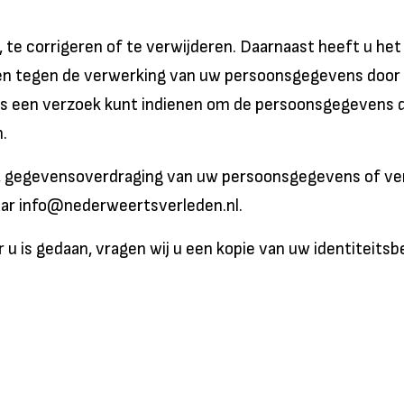
, te corrigeren of te verwijderen. Daarnaast heeft u h
en tegen de verwerking van uw persoonsgegevens door 
ns een verzoek kunt indienen om de persoonsgegevens d
.
ing, gegevensoverdraging van uw persoonsgegevens of v
ar info@nederweertsverleden.nl.
r u is gedaan, vragen wij u een kopie van uw identiteit
trook met nummers onderaan het paspoort), paspoortnu
lijk, maar binnen vier weken, op uw verzoek.
eft om een klacht in te dienen bij de nationale toezich
l/nl/contact-met-de-autoriteit-persoonsgegevens/tip-