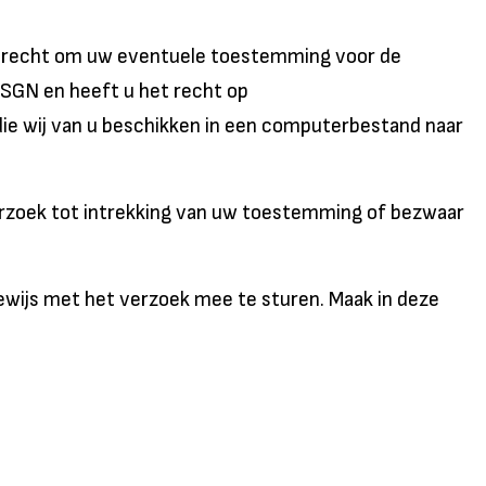
et recht om uw eventuele toestemming voor de
SGN en heeft u het recht op
ie wij van u beschikken in een computerbestand naar
erzoek tot intrekking van uw toestemming of bezwaar
sbewijs met het verzoek mee te sturen. Maak in deze
mmer en Burgerservicenummer (BSN) zwart. Dit ter
thouder, de Autoriteit Persoonsgegevens. Dat kan via de
ons