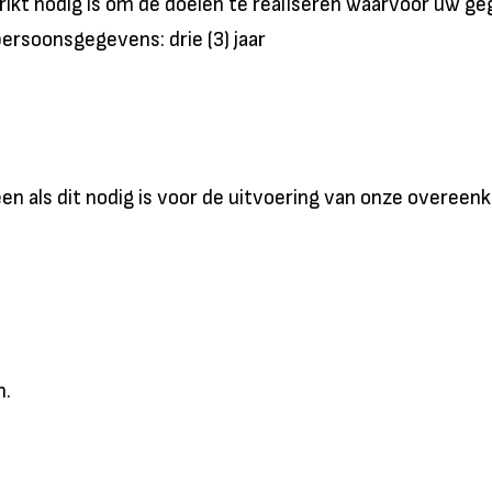
ikt nodig is om de doelen te realiseren waarvoor uw g
ersoonsgegevens: drie (3) jaar
en als dit nodig is voor de uitvoering van onze overee
n.