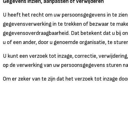
Gegevens inzien, aanpassen of verwijderen
U heeft het recht om uw persoonsgegevens in te zien
gegevensverwerking in te trekken of bezwaar te mak
gegevensoverdraagbaarheid. Dat betekent dat u bij o
u of een ander, door u genoemde organisatie, te sturen
U kunt een verzoek tot inzage, correctie, verwijder
op de verwerking van uw persoonsgegevens sturen na
Om er zeker van te zijn dat het verzoek tot inzage doo
kopie uw pasfoto, MRZ (machine readable zone, de s
bescherming van uw privacy. We reageren zo snel moge
SGN wil u er tevens op wijzen dat u de mogelijkheid he
volgende link: https://autoriteitpersoonsgegevens.n