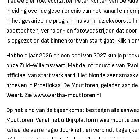
nieuwe bier toe. Voorzitter Peter Korten van De Ald
inleiding over de geschiedenis van het kanaal en do
in het gevarieerde programma van muziekvoorstelling
boottochten, verhalen- en fotowedstrijden dat door d
is opgezet en dat binnenkort van start gaat. Kijk hier
Het hele jaar 2026 en een deel van 2027 kun je proeve
onze Zuid-Willemsvaart. Met de introductie van ‘Paol
officieel van start verklaard. Het blonde zeer smaakvo
proeven in Proeflokaal De Mouttoren, gelegen aan de
Weert. Zie www.wertha-mouttoren.nl
Op het eind van de bijeenkomst bestegen alle aanwez
Mouttoren. Vanaf het uitkijkplatform was mooi te zie
kanaal de verre regio doorklieft en verbindt tegelijker