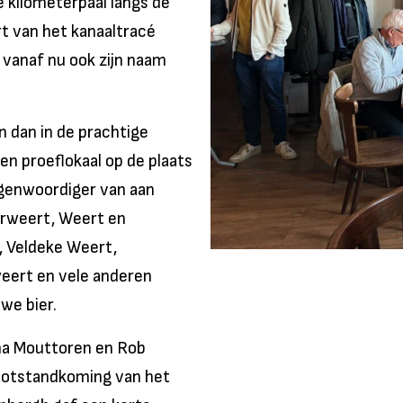
 kilometerpaal langs de
t van het kanaaltracé
 vanaf nu ook zijn naam
n dan in de prachtige
n proeflokaal op de plaats
egenwoordiger van aan
derweert, Weert en
, Veldeke Weert,
ert en vele anderen
we bier.
ha Mouttoren en Rob
 totstandkoming van het