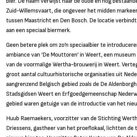
bier. De naam verwijst naar de oude en nog bestaande
Zuid-Willemsvaart, die ongeveer het midden markeer
tussen Maastricht en Den Bosch. De locatie verbindt
aan een speciaal biermerk.
Geen betere plek om zo’n speciaalbier te introducere
ambiance van ‘De Mouttoren’ in Weert, een museum e
van de voormalige Wertha-brouwerij in Weert. Vert
groot aantal cultuurhistorische organisaties uit Ne
aangrenzend Belgisch gebied zoals de De Aldenborgh
Stadsgidsen Weert en Erfgoedgemeenschap Nederwe
gebied waren getuige van de introductie van het nieu
Huub Raemaekers, voorzitter van de Stichting Wert
Driessens, gastheer van het proeflokaal, lichtten de