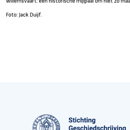
Willemsvaart: een historische mijlpaal om niet zo maar
Foto: Jack Duijf.