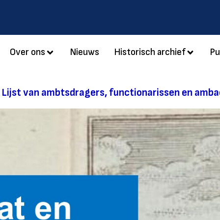
Over ons
Nieuws
Historisch archief
Pu
 Lijst van ambtsdragers, functionarissen en amb