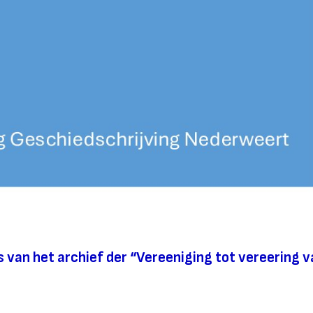
 van het archief der “Vereeniging tot vereering 