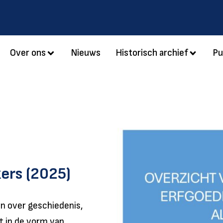
Over ons
Nieuws
Historisch archief
Pu
kers (2025)
n over geschiedenis,
 in de vorm van