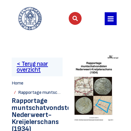
< Terug naar
overzicht
Home
Rapportage muntschatvondsten Nederweert-Kreijelerschans (1934)
Rapportage
muntschatvondsten
Nederweert-
Kreijelerschans
(1934)