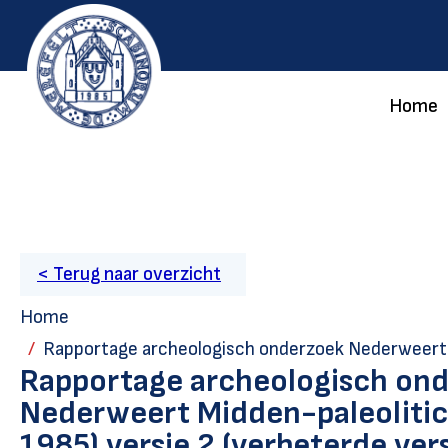
Home
< Terug naar overzicht
Home
Rapportage archeologisch onderzoek Nederweert Midden-paleoliticum (197
Rapportage archeologisch on
Nederweert Midden-paleoliti
1985) versie 2 (verbeterde vers