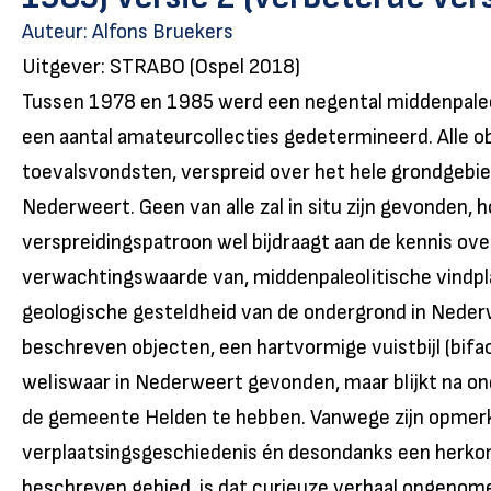
Auteur:
Alfons Bruekers
Uitgever: STRABO (Ospel 2018)
Tussen 1978 en 1985 werd een negental middenpaleol
een aantal amateurcollecties gedetermineerd. Alle ob
toevalsvondsten, verspreid over het hele grondgeb
Nederweert. Geen van alle zal in situ zijn gevonden, 
verspreidingspatroon wel bijdraagt aan de kennis ove
verwachtingswaarde van, middenpaleolitische vindplaa
geologische gesteldheid van de ondergrond in Neder
beschreven objecten, een hartvormige vuistbijl (bifa
weliswaar in Nederweert gevonden, maar blijkt na o
de gemeente Helden te hebben. Vanwege zijn opmerk
verplaatsingsgeschiedenis én desondanks een herkom
beschreven gebied, is dat curieuze verhaal opgenome