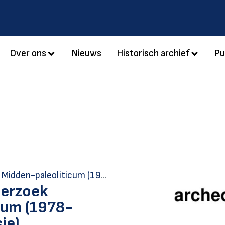
Over ons
Nieuws
Historisch archief
Pu
8-1985) versie 2 (verbeterde versie)
derzoek
cum (1978-
ie)