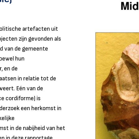
itische artefacten uit
jecten zijn gevonden als
ied van de gemeente
hoewel hun
r, en de
tsen in relatie tot de
weert. Eén van de
ce cordiforme) is
nderzoek een herkomst in
elijke
st in de nabijheid van het
n in deze rapportage.