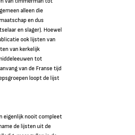
en van timmerman tot
lgemeen alleen die
dmaatschap en dus
elaar en slager). Hoewel
ublicatie ook lijsten van
ten van kerkelijk
 middeleeuwen tot
aanvang van de Franse tijd
psgroepen loopt de lijst
n eigenlijk nooit compleet
me de lijsten uit de