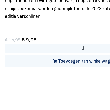
negentiende en twintigste eeuw zijn nog verre van vol
nabije toekomst worden gecompleteerd. In 2022 zal 
editie verschijnen.
€
9,95
€
14,95
-
Toevoegen aan winkelwa