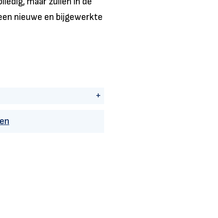
ledig, maar zullen in de
een nieuwe en bijgewerkte
+
gen