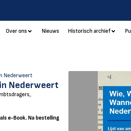
Over ons
Nieuws
Historisch archief
Pu
in Nederweert
 in Nederweert
ambtsdragers,
 als e-Book. Na bestelling