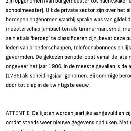
zijn opgenomen (van burgemeester tot nachtwaker 
schoolmeester). Uit de private sector zijn over het a
beroepen opgenomen waarbij sprake was van gildeli
meesterschap (ambachten als timmerman, smid, mets
ze niet als ‘beroep’ te classificeren zijn, bevat deze p
leden van broederschappen, telefoonabonnees en lijs
gevormden. De gekozen periode loopt vanaf de late
ongeveer het jaar 1900. In de meeste gevallen is de 
(1795) als scheidingsjaar genomen. Bij sommige beroe
door tot diep in de twintigste eeuw.
ATTENTIE: De lijsten worden jaarlijks aangevuld en zij
omdat steeds weer nieuwe gegevens opduiken. Met na