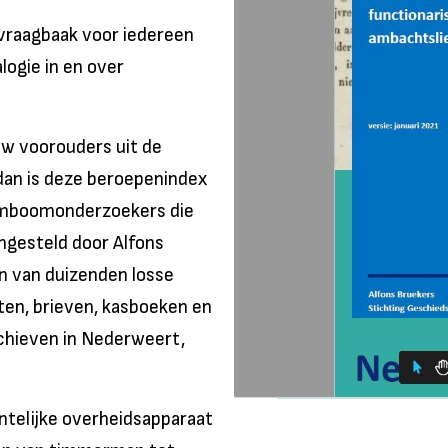
 vraagbaak voor iedereen
logie in en over
w voorouders uit de
dan is deze beroepenindex
tamboomonderzoekers die
engesteld door Alfons
n van duizenden losse
en, brieven, kasboeken en
chieven in Nederweert,
entelijke overheidsapparaat