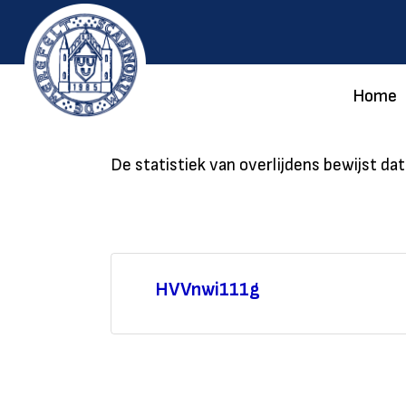
Home
De statistiek van overlijdens bewijst da
HVVnwi111g