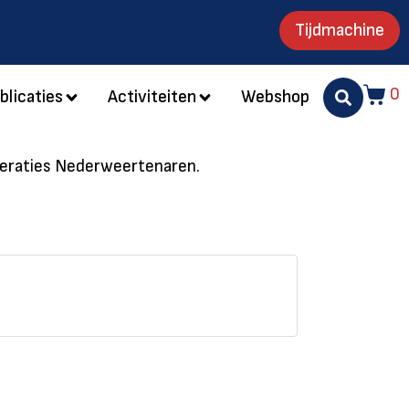
Tijdmachine
0
blicaties
Activiteiten
Webshop
eneraties Nederweertenaren.