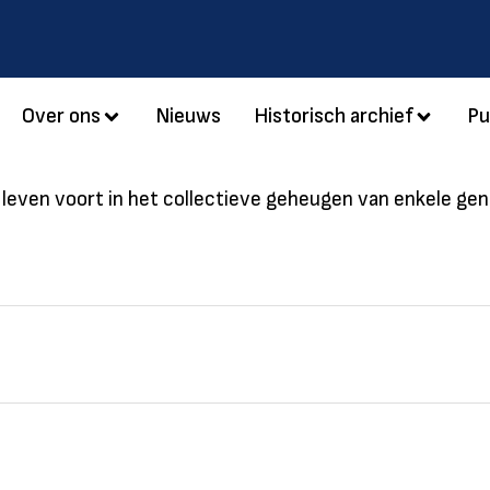
Over ons
Nieuws
Historisch archief
Pu
s) leven voort in het collectieve geheugen van enkele g