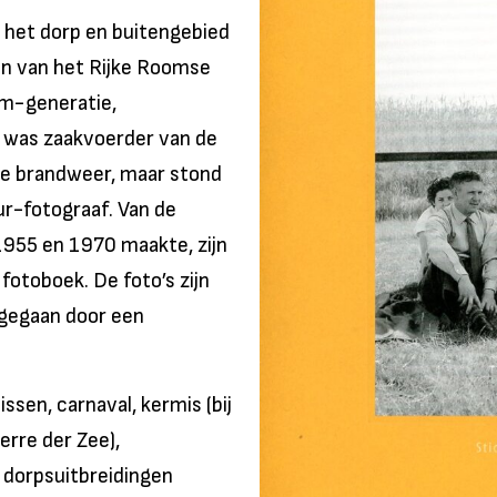
 het dorp en buitengebied
n van het Rijke Roomse
om-generatie,
s was zaakvoerder van de
e brandweer, maar stond
ur-fotograaf. Van de
 1955 en 1970 maakte, zijn
fotoboek. De foto’s zijn
 gegaan door een
ssen, carnaval, kermis (bij
terre der Zee),
 dorpsuitbreidingen