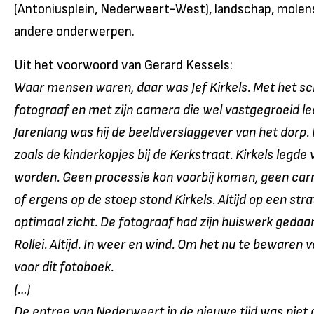
(Antoniusplein, Nederweert-West), landschap, molens,
andere onderwerpen.
Uit het voorwoord van Gerard Kessels:
Waar mensen waren, daar was Jef Kirkels. Met het s
fotograaf en met zijn camera die wel vastgegroeid le
Jarenlang was hij de beeldverslaggever van het dorp. 
zoals de kinderkopjes bij de Kerkstraat. Kirkels legd
worden. Geen processie kon voorbij komen, geen car
of ergens op de stoep stond Kirkels. Altijd op een str
optimaal zicht. De fotograaf had zijn huiswerk gedaan.
Rollei. Altijd. In weer en wind. Om het nu te bewaren vo
voor dit fotoboek.
(…)
De entree van Nederweert in de nieuwe tijd was niet a