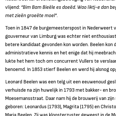
vlijend:
“Bim Bam Bieële es doeëd. Wao liktj-e dan beg
met zieën groeëte moel”
.
Toen in 1847 de burgemeesterspost in Nederweert va
gouverneur van Limburg was echter niet enthousiast
betere kandidaat gevonden kon worden. Beelen kon d
administratieve kennis en het enige dat hij meebracht
lukte het hem toch om concurrent Vullers te verslaa
benoemd. In 1853 stierf Beelen en werd hij alsnog opge
Leonard Beelen was een telg uit een eeuwenoud gesla
verhuisde na zijn huwelijk in 1793 met bakker- en b
Moesemansstraat. Daar nam hij de brouwerij van zijn
geboren: Leonardus (1793), Magrita (1795) en Christof
Maria Beelen. Zij was kloosterzuster geweest in de M