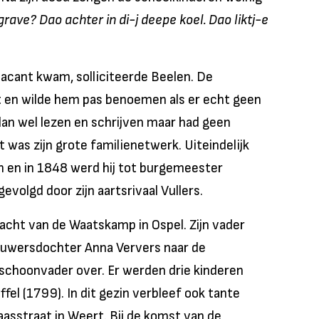
rave? Dao achter in di-j deepe koel. Dao liktj-e
cant kwam, solliciteerde Beelen. De
 en wilde hem pas benoemen als er echt geen
an wel lezen en schrijven maar had geen
 was zijn grote familienetwerk. Uiteindelijk
n en in 1848 werd hij tot burgemeester
volgd door zijn aartsrivaal Vullers.
cht van de Waatskamp in Ospel. Zijn vader
rouwersdochter Anna Ververs naar de
 schoonvader over. Er werden drie kinderen
fel (1799). In dit gezin verbleef ook tante
aasstraat in Weert. Bij de komst van de