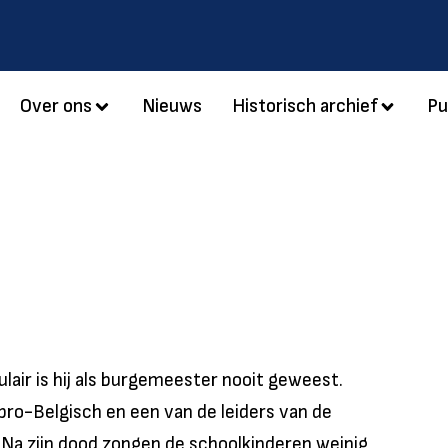
Over ons
Nieuws
Historisch archief
Pu
air is hij als burgemeester nooit geweest.
o-Belgisch en een van de leiders van de
a zijn dood zongen de schoolkinderen weinig