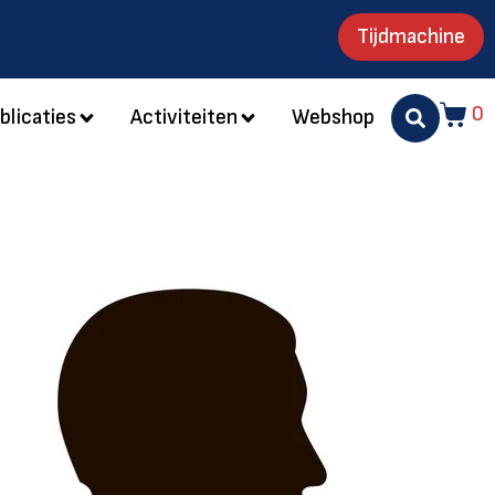
Tijdmachine
0
blicaties
Activiteiten
Webshop